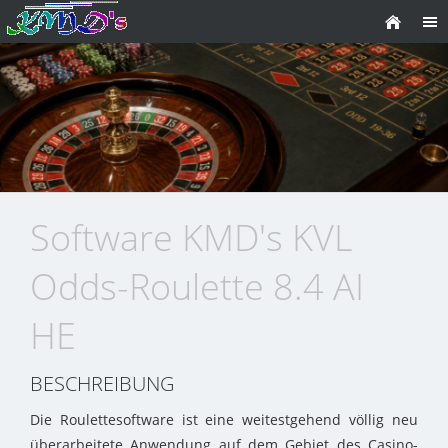
Software KMD's KVL
Odds-Roulette 8.4 AI
HE
BESCHREIBUNG
Die Roulettesoftware ist eine weitestgehend völlig neu
überarbeitete Anwendung auf dem Gebiet des Casino-