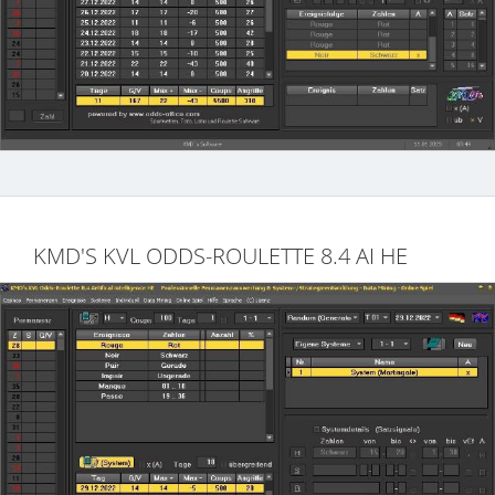
KMD'S KVL ODDS-ROULETTE 8.4 AI HE