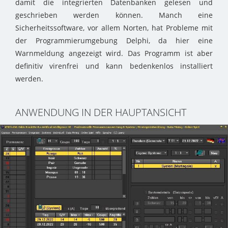
damit die integrierten Datenbanken gelesen und
geschrieben werden können. Manch eine
Sicherheitssoftware, vor allem Norten, hat Probleme mit
der Programmierumgebung Delphi, da hier eine
Warnmeldung angezeigt wird. Das Programm ist aber
definitiv virenfrei und kann bedenkenlos installiert
werden.
ANWENDUNG IN DER HAUPTANSICHT