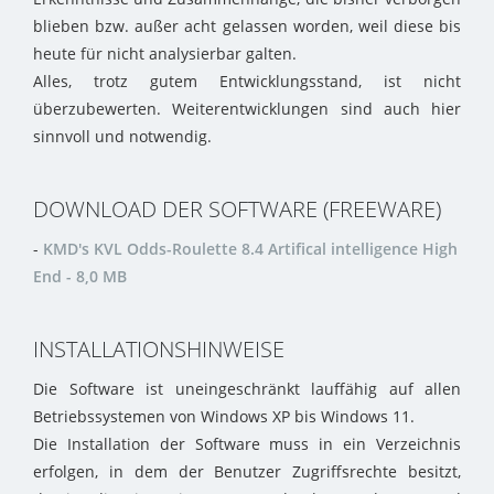
blieben bzw. außer acht gelassen worden, weil diese bis
heute für nicht analysierbar galten.
Alles, trotz gutem Entwicklungsstand, ist nicht
überzubewerten. Weiterentwicklungen sind auch hier
sinnvoll und notwendig.
DOWNLOAD DER SOFTWARE (FREEWARE)
-
KMD's KVL Odds-Roulette 8.4 Artifical intelligence High
End - 8,0 MB
INSTALLATIONSHINWEISE
Die Software ist uneingeschränkt lauffähig auf allen
Betriebssystemen von Windows XP bis Windows 11.
Die Installation der Software muss in ein Verzeichnis
erfolgen, in dem der Benutzer Zugriffsrechte besitzt,